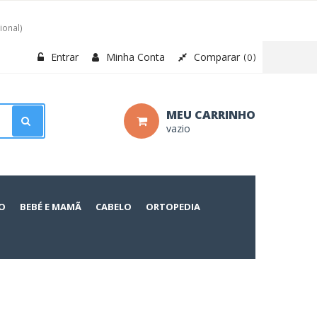
ional)
Entrar
Minha Conta
Comparar
0
MEU CARRINHO
vazio
O
BEBÉ E MAMÃ
CABELO
ORTOPEDIA