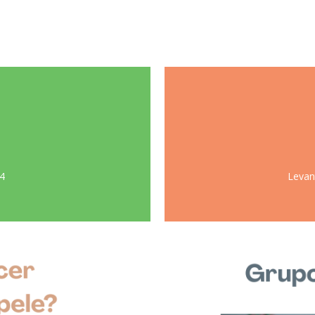
4
Levan