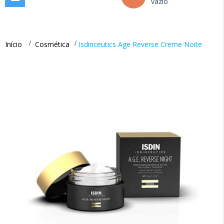
vazio
navigation
Início
>
Cosmética
>
Isdinceutics Age Reverse Creme Noite