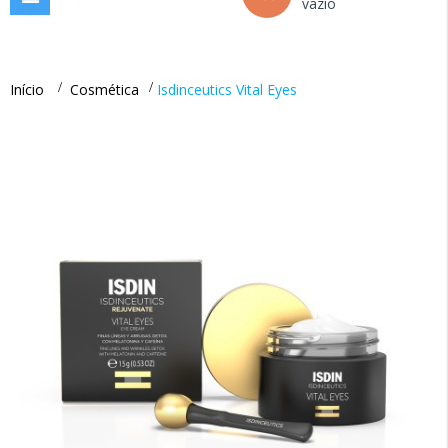
vazio
navigation
Início
>
Cosmética
>
Isdinceutics Vital Eyes