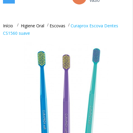
vazio
navigation
Início
>
Higiene Oral
>
Escovas
>
Curaprox Escova Dentes
CS1560 suave