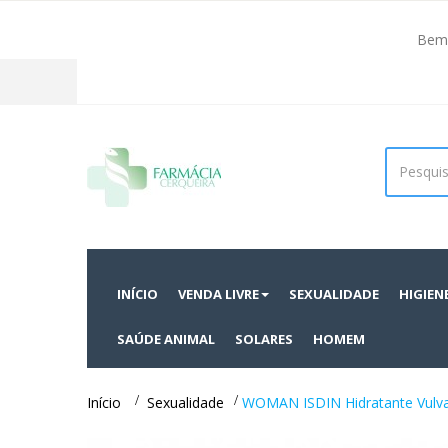
Bem 
Facebook
INÍCIO
VENDA LIVRE
SEXUALIDADE
HIGIEN
SAÚDE ANIMAL
SOLARES
HOMEM
Início
>
Sexualidade
>
WOMAN ISDIN Hidratante Vulv