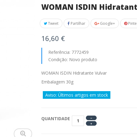
WOMAN ISDIN Hidratant
Tweet
Partilhar
Google+
Pinte
16,60 €
Referência:
7772459
Condição:
Novo produto
WOMAN ISDIN Hidratante Vulvar
Embalagem 30g
Aviso: Últimos artigos em stock
QUANTIDADE