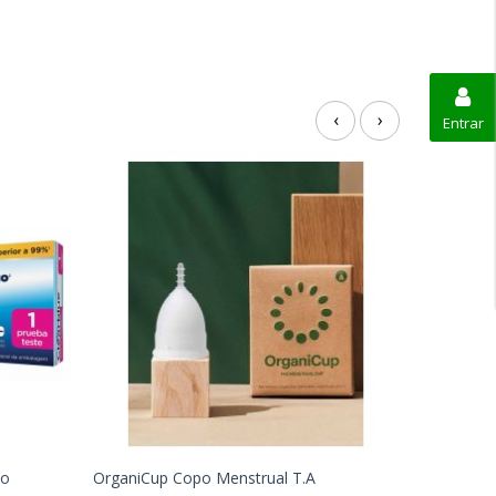
‹
›
Entrar
to
OrganiCup Copo Menstrual T.A