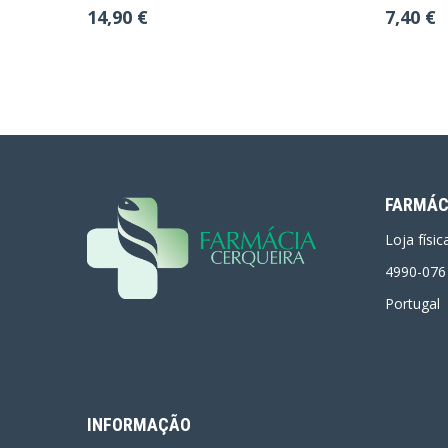
Semanas
Antecipa
14,90 €
7,40 €
FARMÁC
Loja físi
4990-076
Portugal
INFORMAÇÃO