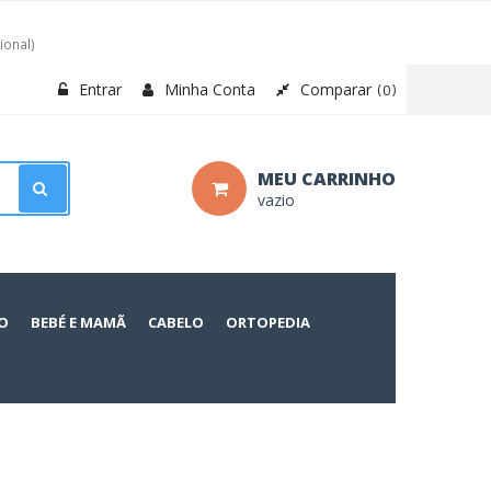
ional)
Entrar
Minha Conta
Comparar
0
MEU CARRINHO
vazio
O
BEBÉ E MAMÃ
CABELO
ORTOPEDIA