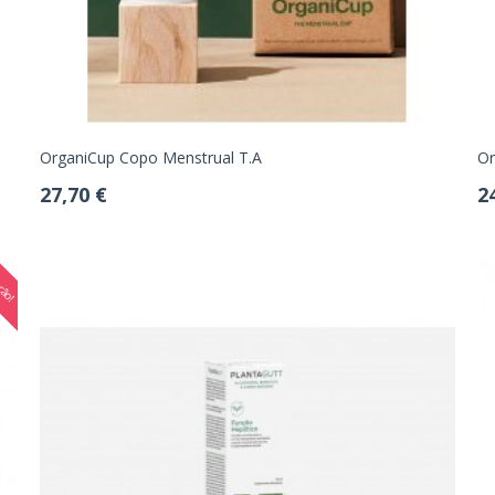
OrganiCup Copo Menstrual T.A
Or
27,70 €
2
ção!