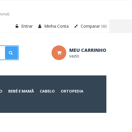
ional)
Entrar
Minha Conta
Comparar
0
MEU CARRINHO
vazio
O
BEBÉ E MAMÃ
CABELO
ORTOPEDIA