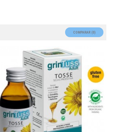
COMPARAR (
0
)