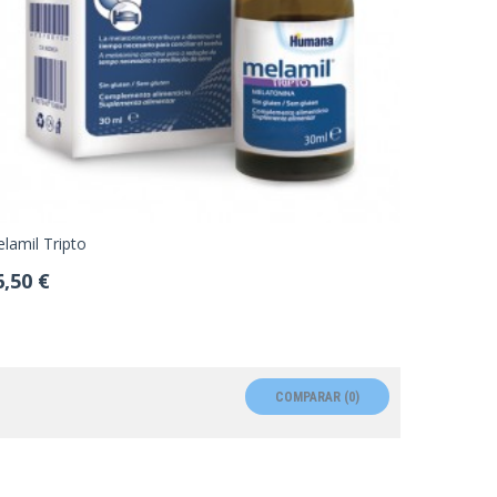
lamil Tripto
6,50 €
COMPARAR (
0
)