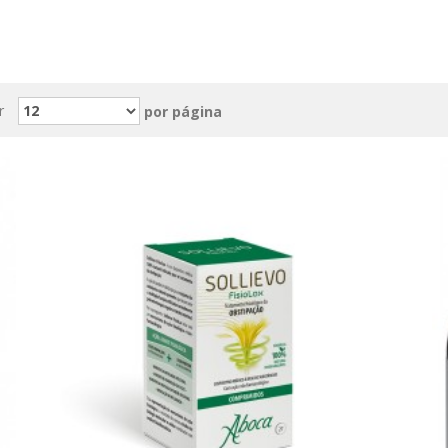
r
por página