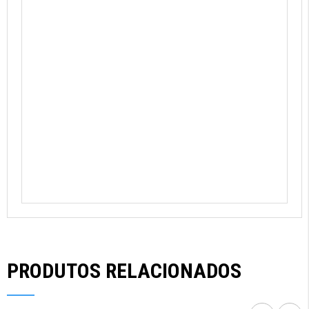
1.DOBRA E INTRODUZ
O OrganiCup abre-se e forma um ligeiro selo de
vácuo, mantendo-se seguro e no lugar.
2.USA ATÉ 12 HORAS
Quando introduzido corretamente, o OrganiCup
não se sente. Podes nadar, fazer desporto e
esquecer-te do teu período. Mesmo durante a
noite.
3.ESVAZIA, LAVA E REPETE
Simples! Com alguma prática, vais perguntar-te
como viveste sem ele.
PRODUTOS RELACIONADOS