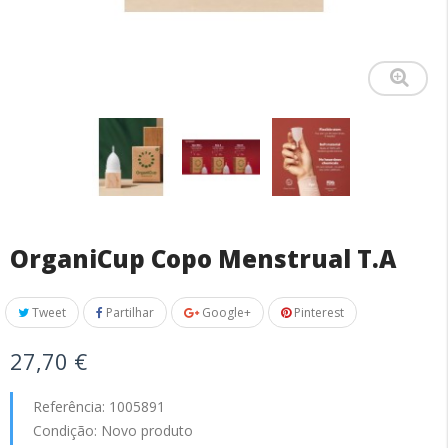
OrganiCup Copo Menstrual T.A
Tweet
Partilhar
Google+
Pinterest
27,70 €
Referência:
1005891
Condição:
Novo produto