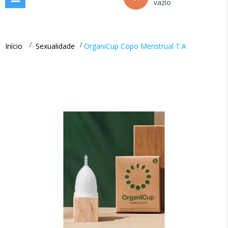
vazio
navigation
Início
>
Sexualidade
>
OrganiCup Copo Menstrual T.A