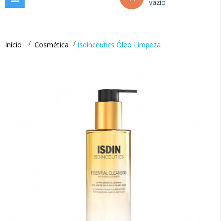
vazio
navigation
Início
>
Cosmética
>
Isdinceutics Óleo Limpeza